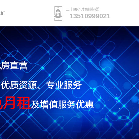
我们
13510999021